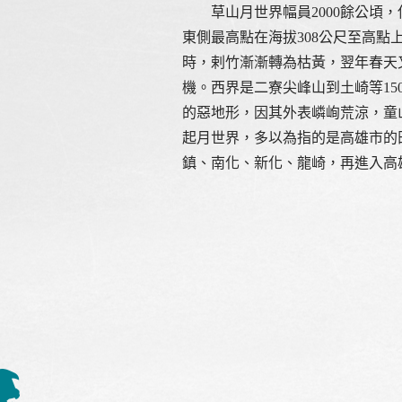
草山月世界幅員2000餘公頃，
東側最高點在海拔308公尺至高
時，剌竹漸漸轉為枯黃，翌年春天
機。西界是二寮尖峰山到土崎等1
的惡地形，因其外表嶙峋荒涼，童
起月世界，多以為指的是高雄市的
鎮、南化、新化、龍崎，再進入高