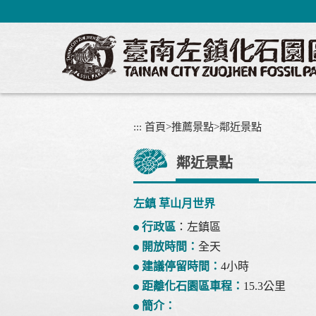
跳
到
主
要
內
容
區
塊
:::
首頁
>
推薦景點
>
鄰近景點
鄰近景點
左鎮 草山月世界
行政區
：左鎮區
開放時間：
全天
建議停留時間：
4小時
距離化石園區車程：
15.3公里
簡介：