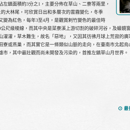
佔左鎮面積約3分之1，主要分佈在草山、二寮等兩里，
點上的大林尾，可欣賞日出和多層次的雲霧變化，冬季
又變為紅色，每年3至4月，是觀賞剌竹變色的最佳時
50公尺級稜線，而其中央是菜寮溪上游切割的破碎河谷，及蠔鏡
山濯濯，草木難生，故名「惡地」，又因其彷彿月球上荒寂的廣
田寮或燕巢，而其實它是一條類似山脈的走向，在臺南市北起烏
雄市，其中最壯觀而尚未開發及污染的，首推左鎮草山月世界。
最