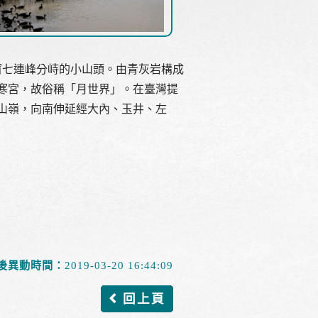
窗七連峰分峙的小山頭。由青灰岩構成
寒宮，故俗稱「月世界」。在臺灣提
山嶺，向南伸延經大內、玉井、左
後異動時間：
2019-03-20 16:44:09
回上頁