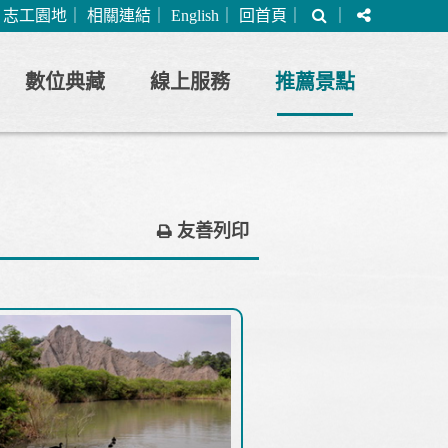
搜
分
｜
志工園地
｜
相關連結
｜
English
｜
回首頁
｜
｜
尋
享
數位典藏
線上服務
推薦景點
友善列印