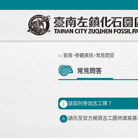
跳
到
主
要
內
容
區
塊
:::
首頁
>
參觀資訊
>
常見問答
常見問答
該如何參加志工隊？
1
請先至官方網頁志工園地填寫基