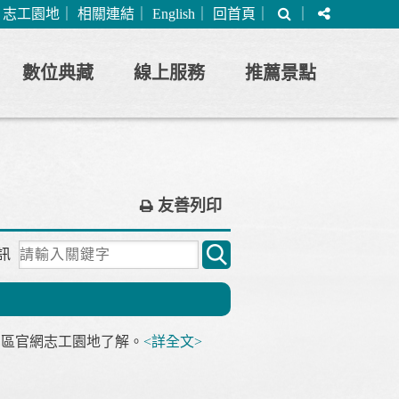
搜
分
｜
志工園地
｜
相關連結
｜
English
｜
回首頁
｜
｜
尋
享
數位典藏
線上服務
推薦景點
友善列印
關
訊
鍵
字
搜
尋
園區官網志工園地了解。
<詳全文>