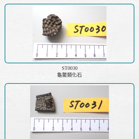
ST0030
龜鱉類化石