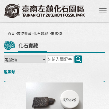
跳
到
主
要
內
容
:::
首頁
>
數位典藏
>
化石寶藏
>
龜鱉類
區
塊
化石寶藏
關
鍵
字
龜鱉類
搜
尋