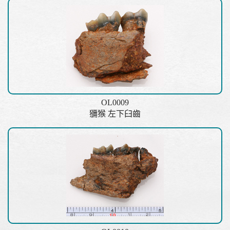
OL0009
獼猴 左下臼齒