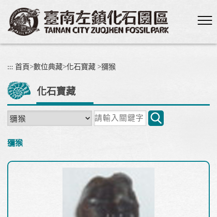
跳
到
主
要
內
容
:::
首頁
>
數位典藏
>
化石寶藏
>
獼猴
區
塊
化石寶藏
關
鍵
字
獼猴
搜
尋