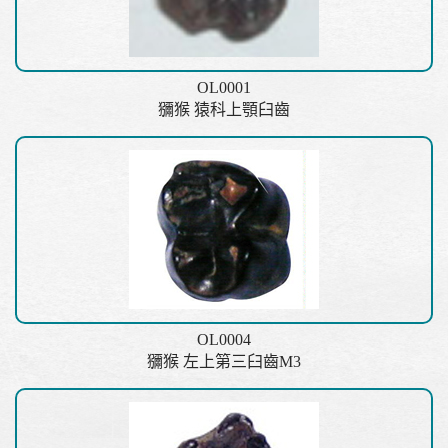
OL0001
獼猴 猿科上顎臼齒
OL0004
獼猴 左上第三臼齒M3