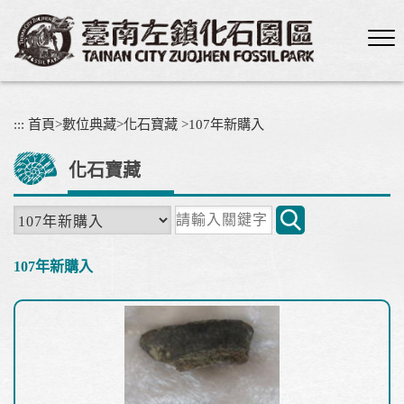
跳
到
主
要
內
容
:::
首頁
>
數位典藏
>
化石寶藏
>
107年新購入
區
塊
化石寶藏
關
鍵
字
107年新購入
搜
尋