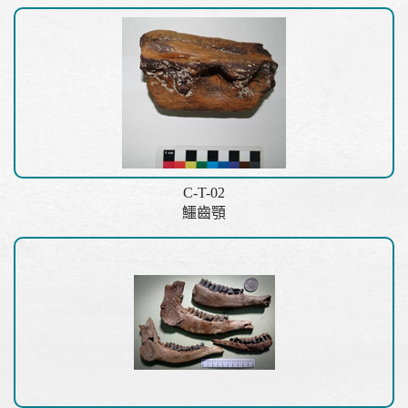
C-T-02
鱷齒顎