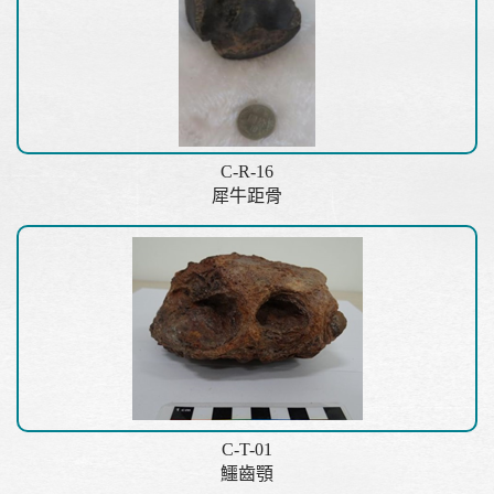
C-R-16
犀牛距骨
C-T-01
鱷齒顎