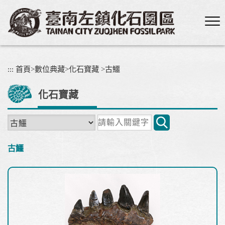
跳
到
主
要
內
容
:::
首頁
>
數位典藏
>
化石寶藏
>
古鱷
區
塊
化石寶藏
關
鍵
字
古鱷
搜
尋