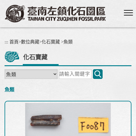
跳
到
主
要
內
容
:::
首頁
>
數位典藏
>
化石寶藏
>
魚類
區
塊
化石寶藏
關
鍵
字
魚類
搜
尋