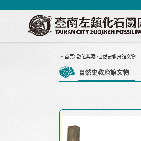
跳
到
主
要
內
容
區
塊
:::
首頁
>
數位典藏
>
自然史教育館文物
自然史教育館文物