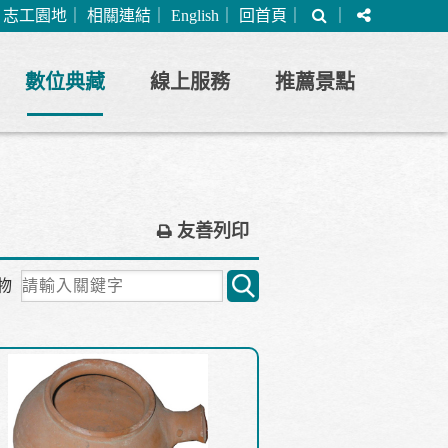
搜
分
｜
志工園地
｜
相關連結
｜
English
｜
回首頁
｜
｜
尋
享
數位典藏
線上服務
推薦景點
友善列印
關
物
鍵
字
搜
尋