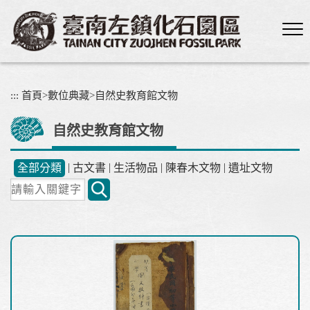
跳
到
主
要
內
容
:::
首頁
>
數位典藏
>
自然史教育館文物
區
塊
自然史教育館文物
|
|
|
|
全部分類
古文書
生活物品
陳春木文物
遺址文物
關
鍵
字
搜
尋