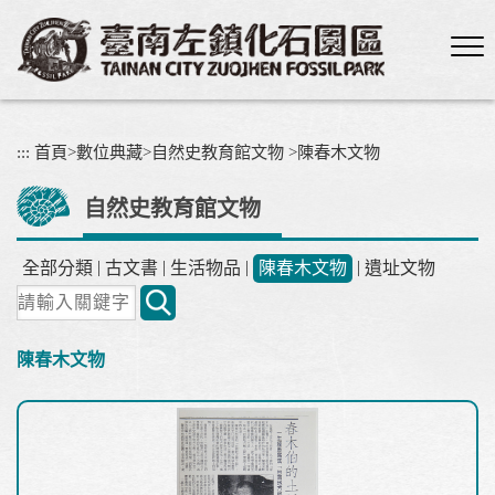
跳
到
主
要
內
容
:::
首頁
>
數位典藏
>
自然史教育館文物
>
陳春木文物
區
塊
自然史教育館文物
|
|
|
|
全部分類
古文書
生活物品
陳春木文物
遺址文物
關
鍵
字
陳春木文物
搜
尋