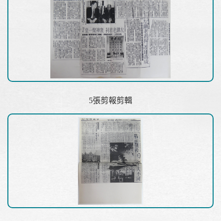
5張剪報剪輯