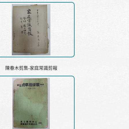
陳春木剪集-家庭常識剪報