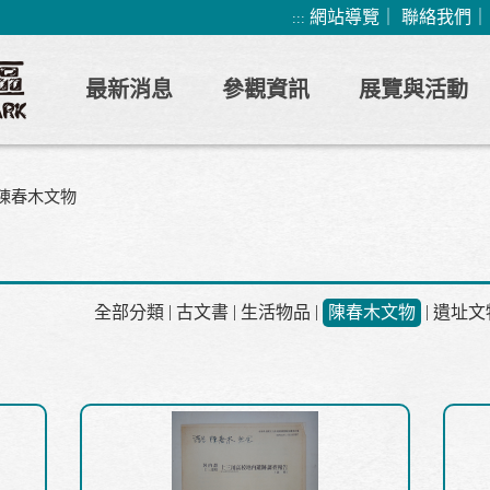
網站導覽
｜
聯絡我們
:::
最新消息
參觀資訊
展覽與活動
陳春木文物
|
|
|
|
全部分類
古文書
生活物品
陳春木文物
遺址文