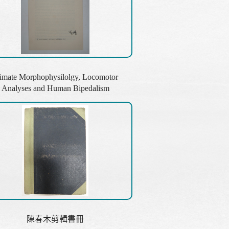
imate Morphophysilolgy, Locomotor
Analyses and Human Bipedalism
陳春木剪輯書冊