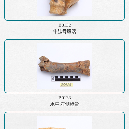
B0132
牛肱骨遠端
B0133
水牛 左側橈骨