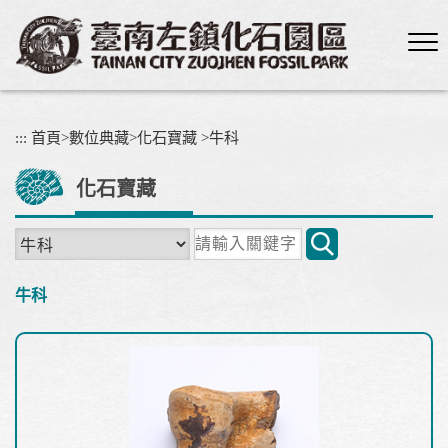
跳
到
主
要
內
容
:::
首頁
>
數位典藏
>
化石寶藏
>
牛科
區
塊
化石寶藏
關
鍵
字
牛科
搜
尋