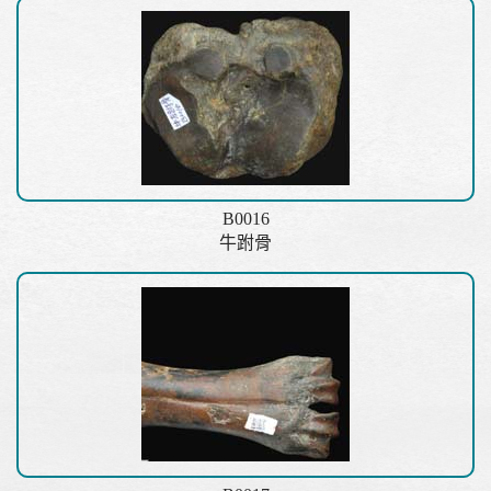
B0016
牛跗骨