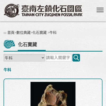
跳
到
主
要
內
容
:::
首頁
>
數位典藏
>
化石寶藏
>
牛科
區
塊
化石寶藏
關
鍵
字
牛科
搜
尋