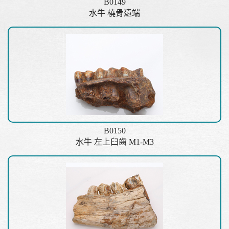
B0149
水牛 橈骨遠端
B0150
水牛 左上臼齒 M1-M3