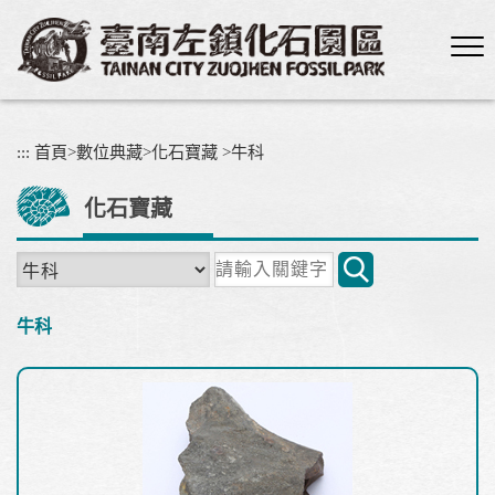
跳
到
主
要
內
容
:::
首頁
>
數位典藏
>
化石寶藏
>
牛科
區
塊
化石寶藏
關
鍵
字
牛科
搜
尋