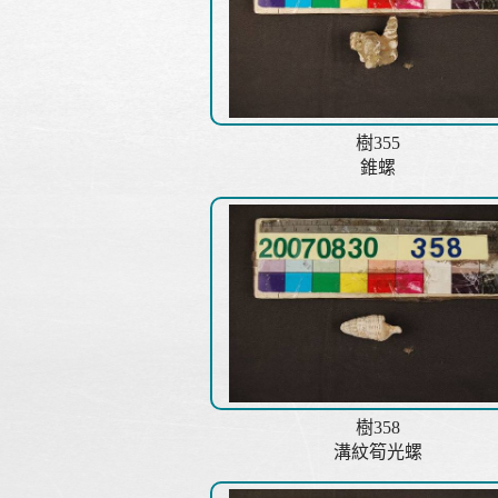
樹355
錐螺
樹358
溝紋筍光螺