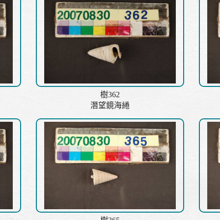
樹362
潛望鏡海綣