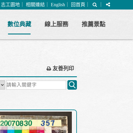
搜
分
｜
志工園地
｜
相關連結
｜
English
｜
回首頁
｜
｜
尋
享
數位典藏
線上服務
推薦景點
友善列印
關
鍵
字
搜
尋