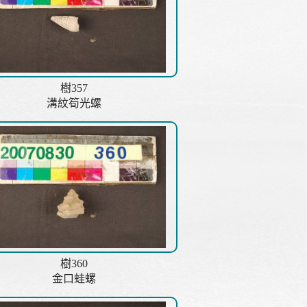
樹357
溝紋筍光螺
樹360
金口蛙螺