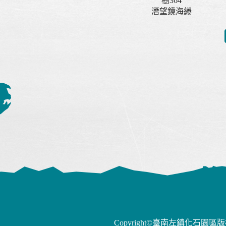
樹364
潛望鏡海綣
Copyright©臺南左鎮化石園區