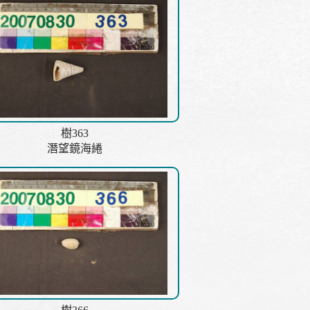
樹363
潛望鏡海綣