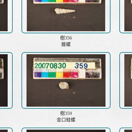
樹356
錐螺
樹359
金口蛙螺