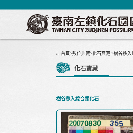
跳
到
主
要
內
容
區
塊
:::
首頁
>
數位典藏
>
化石寶藏
>
樹谷移入
化石寶藏
樹谷移入綜合類化石