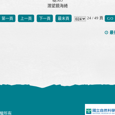
樹365
潛望鏡海綣
24 / 49 頁
第一頁
上一頁
下一頁
最末頁
最
版權所有