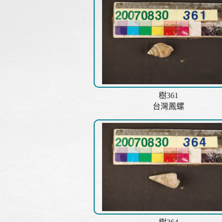
樹361
台灣鳳螺