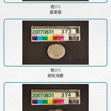
樹372
蘆葦類
樹373
蛸枕海膽