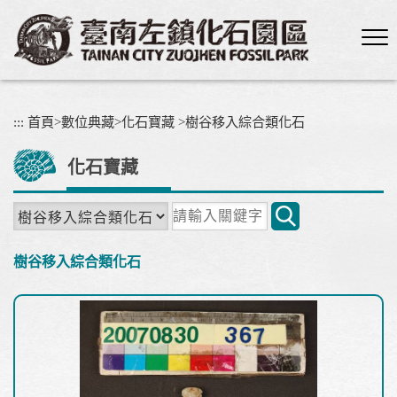
跳
到
主
要
內
容
:::
首頁
>
數位典藏
>
化石寶藏
>
樹谷移入綜合類化石
區
塊
化石寶藏
關
鍵
字
樹谷移入綜合類化石
搜
尋