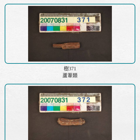
樹371
蘆葦類