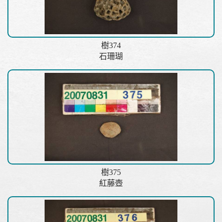
樹374
石珊瑚
樹375
紅藤壺