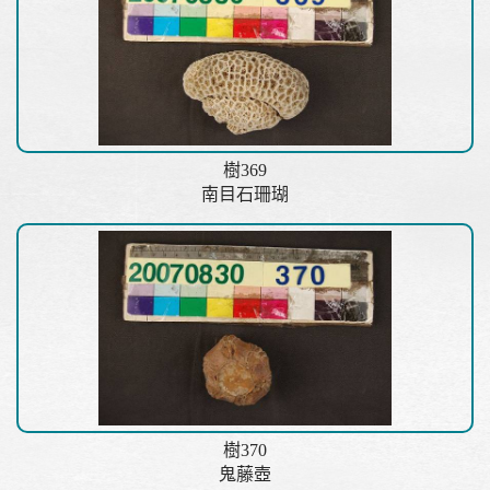
樹369
南目石珊瑚
樹370
鬼藤壺