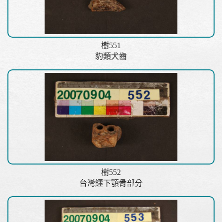
樹551
豹類犬齒
樹552
台灣鱷下顎骨部分