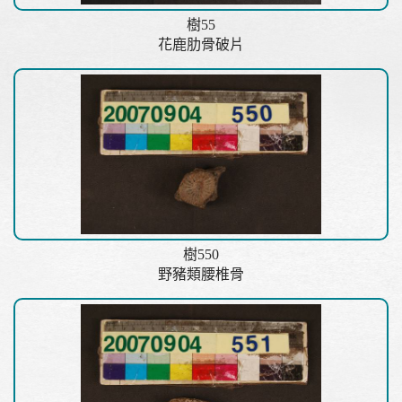
樹55
花鹿肋骨破片
樹550
野豬類腰椎骨