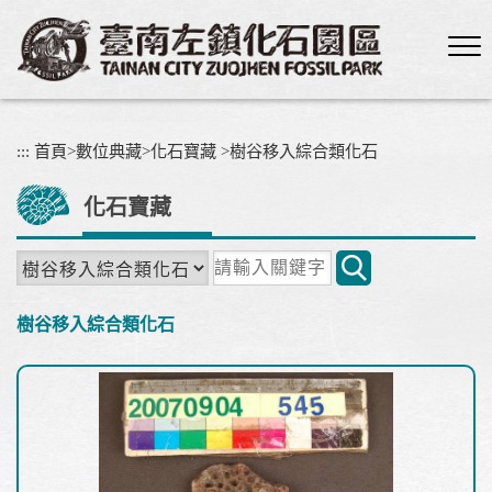
跳
到
主
要
內
容
:::
首頁
>
數位典藏
>
化石寶藏
>
樹谷移入綜合類化石
區
塊
化石寶藏
關
鍵
字
樹谷移入綜合類化石
搜
尋