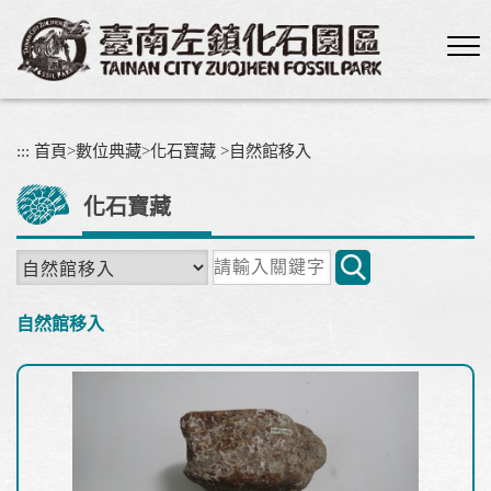
跳
到
主
要
內
容
:::
首頁
>
數位典藏
>
化石寶藏
>
自然館移入
區
塊
化石寶藏
關
鍵
字
自然館移入
搜
尋