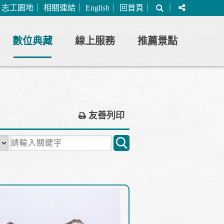
搜
分
｜
志工園地
｜
相關連結
｜
English
｜
回首頁
｜
｜
尋
享
數位典藏
線上服務
推薦景點
友善列印
關
鍵
字
搜
尋