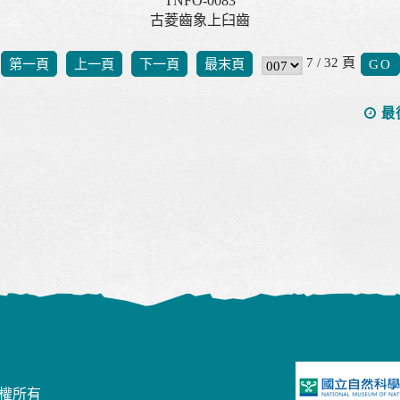
TNFO-0083
古菱齒象上臼齒
7 / 32 頁
第一頁
上一頁
下一頁
最末頁
最
版權所有