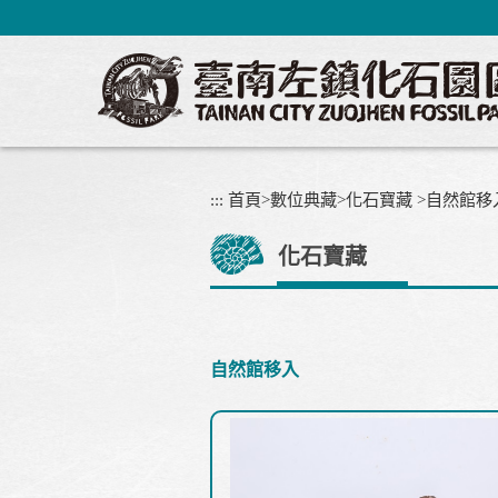
跳
到
主
要
內
容
區
塊
:::
首頁
>
數位典藏
>
化石寶藏
>
自然館移
化石寶藏
自然館移入