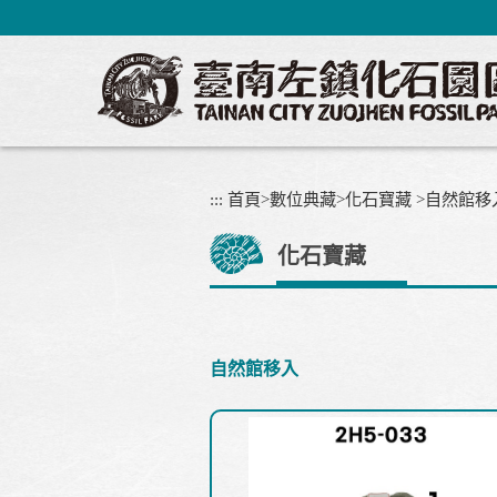
跳
到
主
要
內
容
區
塊
:::
首頁
>
數位典藏
>
化石寶藏
>
自然館移
化石寶藏
自然館移入