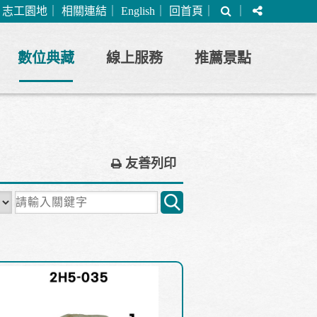
搜
分
｜
志工園地
｜
相關連結
｜
English
｜
回首頁
｜
｜
尋
享
數位典藏
線上服務
推薦景點
友善列印
關
鍵
字
搜
尋