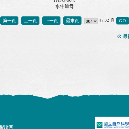
TNFO-0047
水牛蹠骨
4 / 32 頁
第一頁
上一頁
下一頁
最末頁
最
版權所有