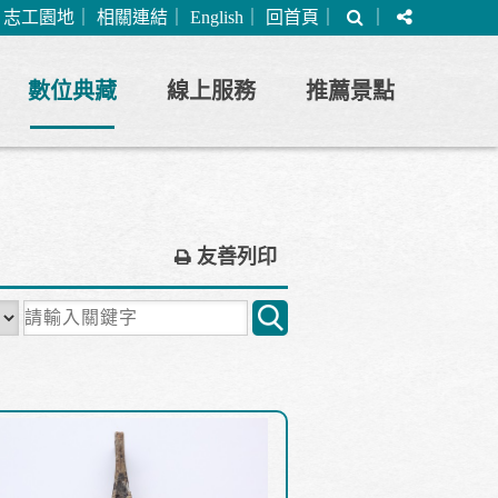
搜
分
｜
志工園地
｜
相關連結
｜
English
｜
回首頁
｜
｜
尋
享
數位典藏
線上服務
推薦景點
友善列印
關
鍵
字
搜
尋