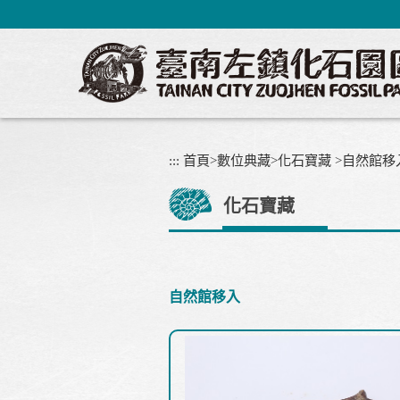
跳
到
主
要
內
容
區
塊
:::
首頁
>
數位典藏
>
化石寶藏
>
自然館移
化石寶藏
自然館移入